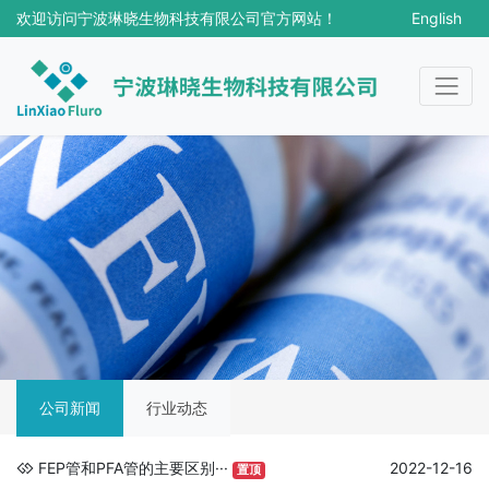
欢迎访问宁波琳晓生物科技有限公司官方网站！
English
13933634396
18017128471
songxiaochun@lxfluro.com
公司新闻
行业动态
FEP管和PFA管的主要区别···
2022-12-16
置顶